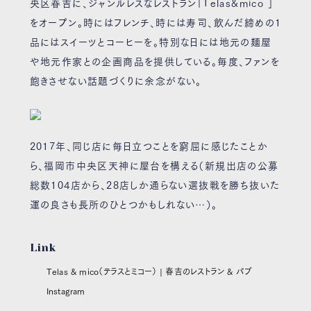
央区春吉に、ジャンルレスなレストラン「Telas&mico 」
をオープン。時にはフレンチ、時には寿司、飲んだ締めの1
品にはスイーツとコーヒーを。特別な日には地元の麺屋
や地元作家との企画商品を提供している。毎度、ファンを
飽きさせない話題づくりに余念がない。
2017年、同じ店に毎日立つことを窮屈に感じたことか
ら、福岡市中央区天神に屋台を構える（新規出店の公募
総数104店から、28店しか通らない選抜戦を勝ち抜いた
運の良さも長所のひとつかもしれない…）。
Link
Telas & mico（テラスとミコー） | 春吉のレストラン & パブ
Instagram