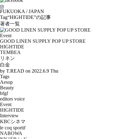
FUKUOKA / JAPAN
Tag
“HIGHTIDE”の記事
著者一覧
Event
GOOD LINEN SUPPLY POP UP STORE
HIGHTIDE
TEMBEA
リネン
白金
by
T.READ
on 2022.6.9 Thu
Tags
Aesop
Beauty
bfgf
editors voice
Event
HIGHTIDE
Interview
KBCシネマ
le coq sportif
NABOWA