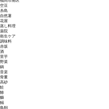
福岡市南区
空豆
糸島
自然薯
花屋
蒸し料理
薬院
衛生ケア
調味料
赤坂
酒
里芋
野菜
鍋
音楽
骨董
高砂
鮭
鯵
鰤
鰯
鳥飼