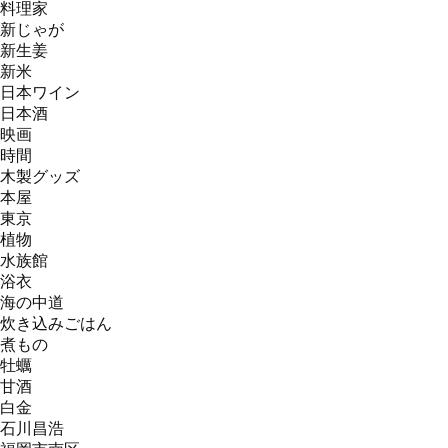
料理家
新じゃが
新生姜
新米
日本ワイン
日本酒
映画
時間
木製グッズ
本屋
東京
植物
水族館
浴衣
海の中道
炊き込みごはん
煮もの
牡蠣
甘酒
白金
石川昌浩