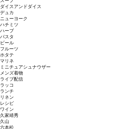
スープ
ダイスアンドダイス
デュカ
ニューヨーク
ハチミツ
ハーブ
パスタ
ビール
フルーツ
ホタテ
マリネ
ミニチュアシュナウザー
メンズ着物
ライブ配信
ラッコ
ランチ
リネン
レシピ
ワイン
久家靖秀
久山
六本松