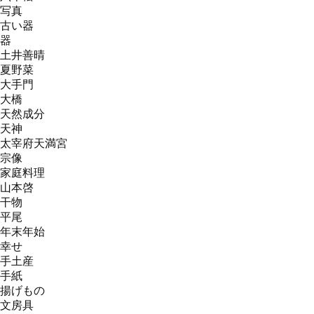
写真
古い器
器
土井善晴
夏野菜
大手門
大橋
天然成分
天神
太宰府天満宮
宗像
家庭料理
山本啓
干物
平尾
年末年始
幸せ
手土産
手紙
揚げもの
文房具