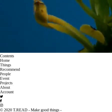
Contents
Home
Things
Recommend
People
Event
Projects
About
Account
© 2020 T.READ - Make good things -