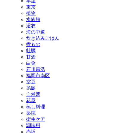
本屋
東京
植物
水族館
浴衣
海の中道
炊き込みごはん
煮もの
牡蠣
甘酒
白金
石川昌浩
福岡市南区
空豆
糸島
自然薯
花屋
蒸し料理
薬院
衛生ケア
調味料
赤坂