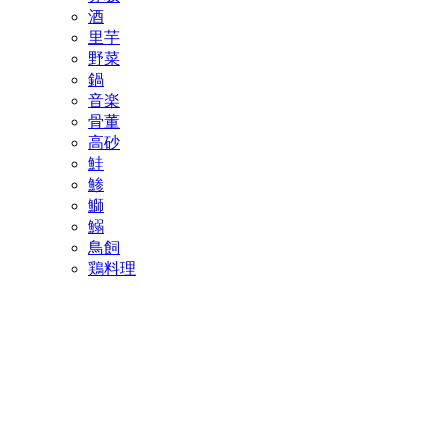
酒
里芋
野菜
鍋
音楽
骨董
高砂
鮭
鯵
鰤
鰯
鳥飼
鶏料理