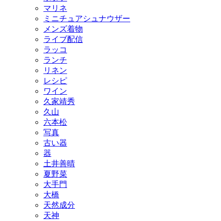
マリネ
ミニチュアシュナウザー
メンズ着物
ライブ配信
ラッコ
ランチ
リネン
レシピ
ワイン
久家靖秀
久山
六本松
写真
古い器
器
土井善晴
夏野菜
大手門
大橋
天然成分
天神