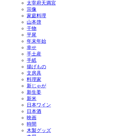
太宰府天満宮
宗像
家庭料理
山本啓
干物
平尾
年末年始
幸せ
手土産
手紙
揚げもの
文房具
料理家
新じゃが
新生姜
新米
日本ワイン
日本酒
映画
時間
木製グッズ