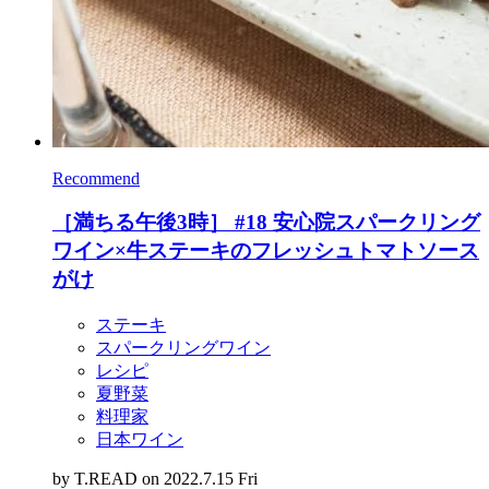
Recommend
［満ちる午後3時］ #18 安心院スパークリング
ワイン×牛ステーキのフレッシュトマトソース
がけ
ステーキ
スパークリングワイン
レシピ
夏野菜
料理家
日本ワイン
by
T.READ
on 2022.7.15 Fri