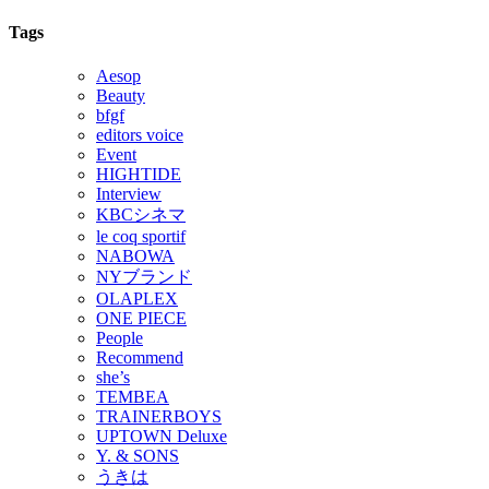
Tags
Aesop
Beauty
bfgf
editors voice
Event
HIGHTIDE
Interview
KBCシネマ
le coq sportif
NABOWA
NYブランド
OLAPLEX
ONE PIECE
People
Recommend
she’s
TEMBEA
TRAINERBOYS
UPTOWN Deluxe
Y. & SONS
うきは