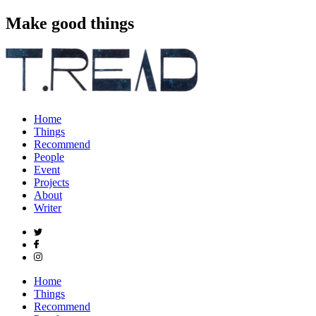
Make good things
Home
Things
Recommend
People
Event
Projects
About
Writer
Home
Things
Recommend