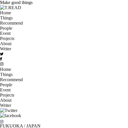
Make good things
Home
Things
Recommend
People
Event
Projects
About
Writer
Home
Things
Recommend
People
Event
Projects
About
Writer
FUKUOKA / JAPAN