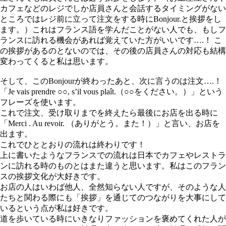
カフェなどのレジでしか店員さんと会話するタイミングがない
ところではレジ前に立って注文をする時にBonjour.と挨拶をし
ます。）これはフランス語を学んだことがない人でも、もしフ
ランスに訪れる機会があれば覚えていた方がいいです….！ こ
の挨拶があるのとないのでは、その後の店員さんの対応も結構
変わってくると私は思います。
そして、このBonjourが終わったあと、次に言うのは注文….！
「Je vais prendre ○○, s’il vous plaît.（○○をください。）」という
フレーズを使います。
これで注文、受け取りまでを終えたら最後にお店を出る時に
「Merci . Au revoir. （ありがとう。また！）」と言い、お店を
出ます。
これでひととおりの流れは終わりです！
上に書いたようなフランスでの流れは日本でカフェやレストラ
ンに訪れる時のものとはまた違うと思います。私はこのフラン
スの挨拶文化が大好きです。
お店の人はいわば他人、全然知らない人ですが、そのような人
たちと関わる際にも「挨拶」を通じてのつながりを大事にして
いるという点が私は好きです。
道を歩いている時にいきなりファッションを褒めてくれた人が