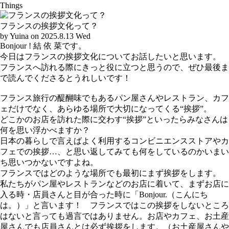
Things
フランスの挨拶文化って？
by
Yuina on 2025.8.13 Wed
Bonjour ! 結 依 菜です。
今日はフランスの挨拶文化についてお話したいと思います。
フランスへ訪れる際にきっと役に立つと思うので、ぜひ最後ま
で読んでくださるとうれしいです！
フランス旅行の醍醐味でもあるパン屋さんやレストラン、カフ
ェだけでなく、あらゆる場所で大切になってくる“挨拶”。
どこかのお店を訪れた際に交わす“挨拶”といったらみなさんは
何を思い浮かべますか？
日本の暮らしで言えばよく利用するコンビニエンスストアやカ
フェでの挨拶…、と思い返してみても何をしているのかいまい
ち思いつかないですよね。
フランスではどのような場所でも最初にまず挨拶をします。
私たちがパン屋やレストランなどのお店に着いて、まずお店に
入る時・店員さんと目が合った時に「Bonjour.（こんにち
は。）」と言います！ フランスではこの挨拶をしないところ
はないと言っても過言ではありません。お店やカフェ、お土産
屋さんでも店員さんとは必ず挨拶をします。（お土産屋さんや