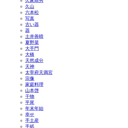
久家靖秀
久山
六本松
写真
古い器
器
土井善晴
夏野菜
大手門
大橋
天然成分
天神
太宰府天満宮
宗像
家庭料理
山本啓
干物
平尾
年末年始
幸せ
手土産
手紙