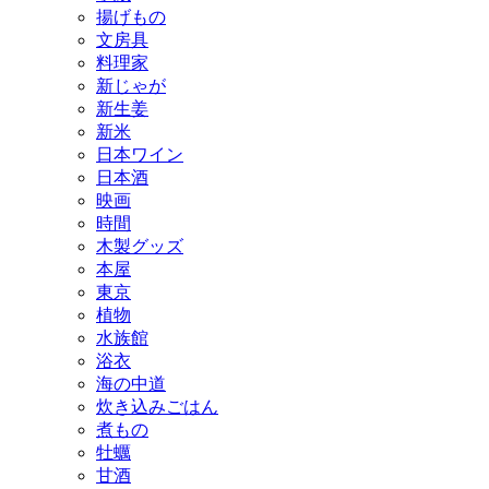
揚げもの
文房具
料理家
新じゃが
新生姜
新米
日本ワイン
日本酒
映画
時間
木製グッズ
本屋
東京
植物
水族館
浴衣
海の中道
炊き込みごはん
煮もの
牡蠣
甘酒