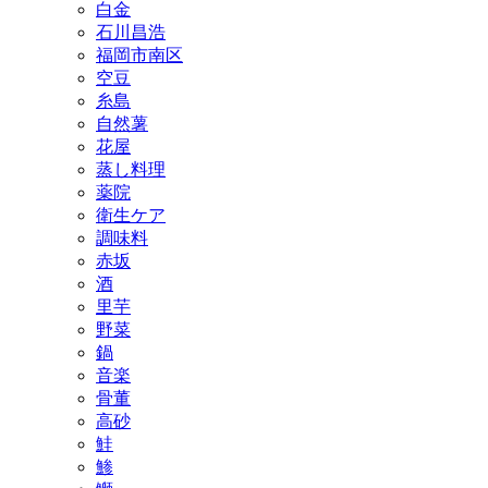
白金
石川昌浩
福岡市南区
空豆
糸島
自然薯
花屋
蒸し料理
薬院
衛生ケア
調味料
赤坂
酒
里芋
野菜
鍋
音楽
骨董
高砂
鮭
鯵