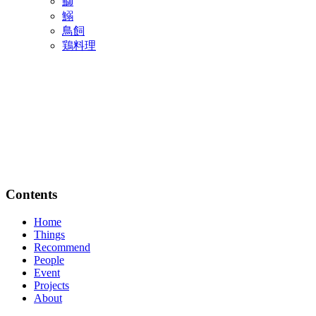
鰤
鰯
鳥飼
鶏料理
Contents
Home
Things
Recommend
People
Event
Projects
About