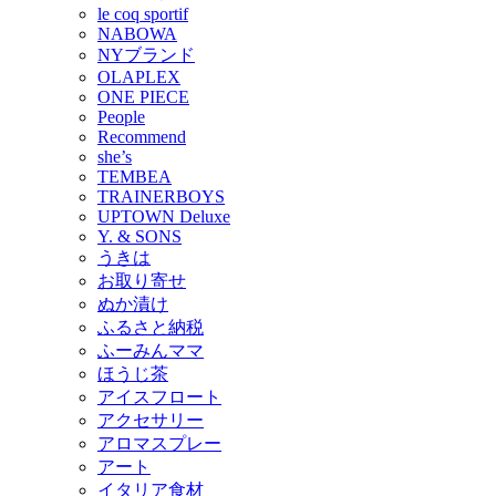
le coq sportif
NABOWA
NYブランド
OLAPLEX
ONE PIECE
People
Recommend
she’s
TEMBEA
TRAINERBOYS
UPTOWN Deluxe
Y. & SONS
うきは
お取り寄せ
ぬか漬け
ふるさと納税
ふーみんママ
ほうじ茶
アイスフロート
アクセサリー
アロマスプレー
アート
イタリア食材