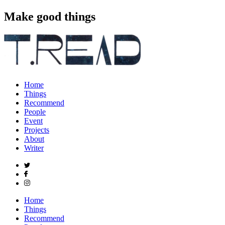
Make good things
Home
Things
Recommend
People
Event
Projects
About
Writer
Home
Things
Recommend