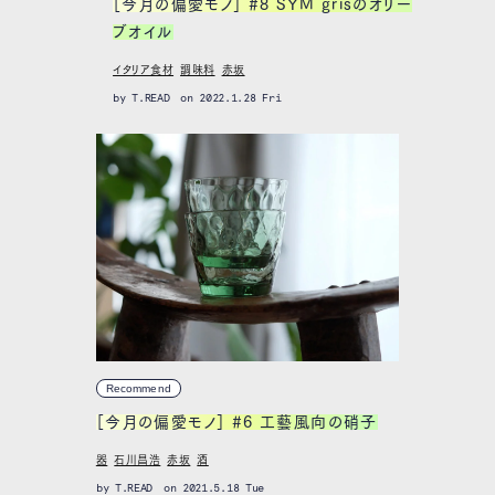
［今月の偏愛モノ］ #8 SYM grisのオリー
ブオイル
イタリア食材
調味料
赤坂
by
T.READ
on 2022.1.28 Fri
Recommend
［今月の偏愛モノ］ #6 工藝風向の硝子
器
石川昌浩
赤坂
酒
by
T.READ
on 2021.5.18 Tue