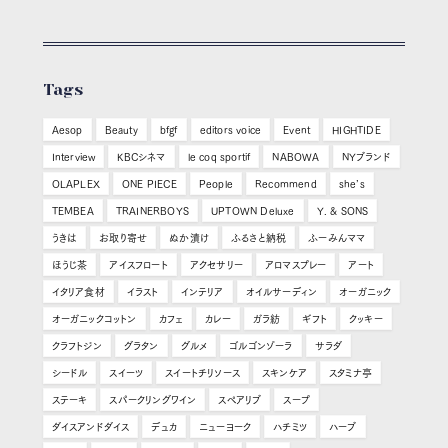
Tags
Aesop
Beauty
bfgf
editors voice
Event
HIGHTIDE
Interview
KBCシネマ
le coq sportif
NABOWA
NYブランド
OLAPLEX
ONE PIECE
People
Recommend
she’s
TEMBEA
TRAINERBOYS
UPTOWN Deluxe
Y. & SONS
うきは
お取り寄せ
ぬか漬け
ふるさと納税
ふーみんママ
ほうじ茶
アイスフロート
アクセサリー
アロマスプレー
アート
イタリア食材
イラスト
インテリア
オイルサーディン
オーガニック
オーガニックコットン
カフェ
カレー
ガラ紡
ギフト
クッキー
クラフトジン
グラタン
グルメ
ゴルゴンゾーラ
サラダ
シードル
スイーツ
スイートチリソース
スキンケア
スタミナ亭
ステーキ
スパークリングワイン
スペアリブ
スープ
ダイスアンドダイス
デュカ
ニューヨーク
ハチミツ
ハーブ