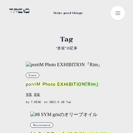
Make good things
Tag
“赤坂”の記事
Event
porriM Photo EXHIBITION『Rim』
写真
赤坂
by
T.READ
on 2022.9.20 Tue
Recommend