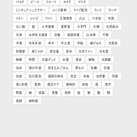
パスタ
ビール
フルーツ
ホタテ
マリネ
ミニチュアシュナウザー
メンズ着物
ライブ配信
ラッコ
ランチ
リネン
レシピ
ワイン
久家靖秀
久山
六本松
写真
古い器
器
土井善晴
夏野菜
大手門
大橋
天然成分
天神
太宰府天満宮
宗像
家庭料理
山本啓
干物
平尾
年末年始
幸せ
手土産
手紙
揚げもの
文房具
料理家
新じゃが
新生姜
新米
日本ワイン
日本酒
映画
時間
木製グッズ
本屋
東京
植物
水族館
浴衣
海の中道
炊き込みごはん
煮もの
牡蠣
甘酒
白金
石川昌浩
福岡市南区
空豆
糸島
自然薯
花屋
蒸し料理
薬院
衛生ケア
調味料
赤坂
酒
里芋
野菜
鍋
音楽
骨董
高砂
鮭
鯵
鰤
鰯
鳥飼
鶏料理